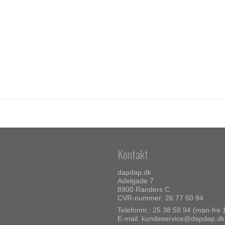
Kontakt
dapdap.dk
r
Adelgade 7
8900 Randers C
CVR-nummer: 26 77 50 94
Telefonnr.:
25 38 58 94 (man-fre 
E-mail
:
kundeservice@dapdap.dk