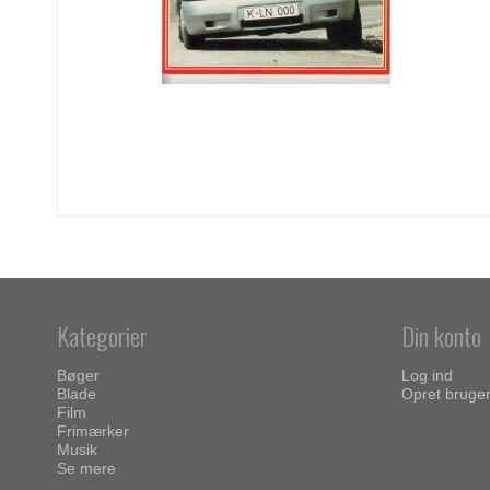
Kategorier
Din konto
Bøger
Log ind
Blade
Opret bruge
Film
Frimærker
Musik
Se mere