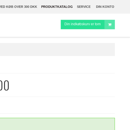
VED KØB OVER 300 DKK
PRODUKTKATALOG
SERVICE
DIN KONTO
Din indkøbskurv er tom
000