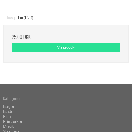
Inception (DVD)
25,00 DKK
Vis produkt
Kategorier
Bøger
Blade
Film
Frimærker
Musik
Se mere