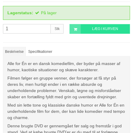
Lagerstatus:
På lager
Stk
LÆG I KURVEN
Beskrivelse
Specifikationer
Alle for Én er en dansk komediefilm, der byder på masser af
humor, kaotiske situationer og skæve karakterer.
Filmen følger en gruppe venner, der forsøger at få styr på
deres liv, men hurtigt ender i en række absurde og
underholdende problemer. Venskab, løgne og misforståelser
skaber en fortælling fyldt med grin og uventede drejninger.
Med sin lette tone og klassiske danske humor er Alle for Én en
underholdende film for dem, der kan lide komedier med tempo
og charme.
Denne brugte DVD er gennemgået før salg og fremstår i god
stand. Ved at købe brugte DVD’er er du med til at forlænge