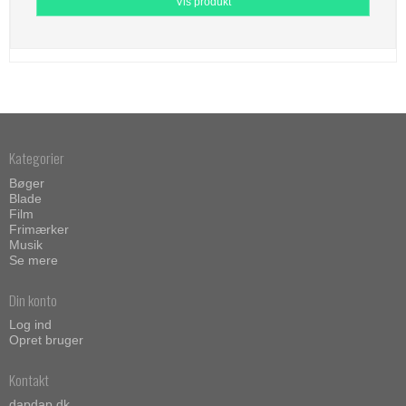
Vis produkt
Kategorier
Bøger
Blade
Film
Frimærker
Musik
Se mere
Din konto
Log ind
Opret bruger
Kontakt
dapdap.dk