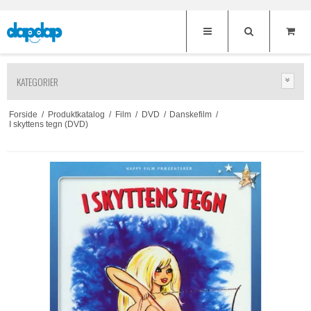
KATEGORIER
Forside
/
Produktkatalog
/
Film
/
DVD
/
Danskefilm
/
I skyttens tegn (DVD)