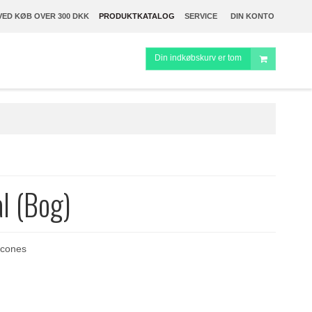
VED KØB OVER 300 DKK
PRODUKTKATALOG
SERVICE
DIN KONTO
Din indkøbskurv er tom
l (Bog)
lcones