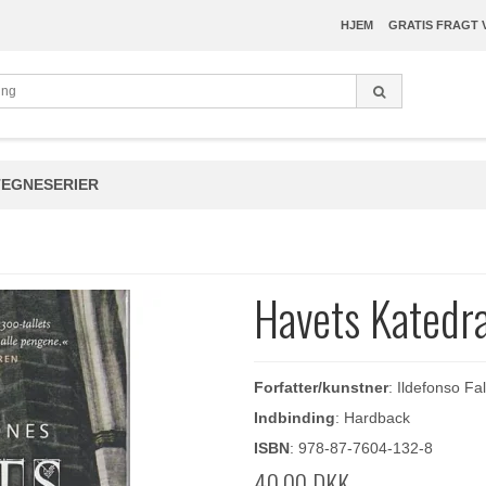
HJEM
GRATIS FRAGT 
TEGNESERIER
Havets Katedra
Forfatter/kunstner
: Ildefonso Fa
Indbinding
: Hardback
ISBN
: 978-87-7604-132-8
40,00 DKK