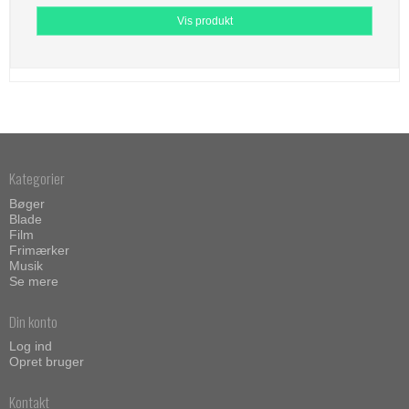
Vis produkt
Kategorier
Bøger
Blade
Film
Frimærker
Musik
Se mere
Din konto
Log ind
Opret bruger
Kontakt