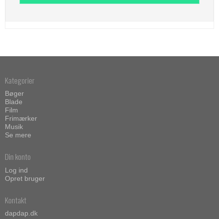
Kategorier
Bøger
Blade
Film
Frimærker
Musik
Se mere
Din konto
Log ind
Opret bruger
Kontakt
dapdap.dk