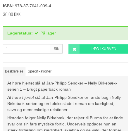
ISBN
: 978-87-7641-009-4
30,00 DKK
Lagerstatus:
På lager
Stk
LÆG I KURVEN
Beskrivelse
Specifikationer
At høre hjertet slå af Jan-Philipp Sendker – Nelly Birkebæk-
serien 1 – Brugt paperback roman
At høre hjertet slå
af
Jan-Philipp Sendker
er første bog i Nelly
Birkebæk-serien og en følelsesladet roman om kærlighed,
savn og menneskelige relationer.
Historien følger Nelly Birkebæk, der rejser til Burma for at finde
svar om sin fars mystiske fortid. Undervejs opdager hun en
stærk fortælling om kærlighed, skæbne og de valg, der former