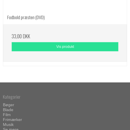
Fodbold præsten (DVD)
33,00 DKK
Vis produkt
Kategorier
Bøger
Blade
Film
Frimærker
Musik
Se mere