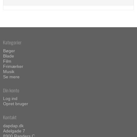
Kategorier
Bøger
Blade
Film
Frimærker
Musik
Se mere
Din konto
Log ind
Opret bruger
Kontakt
dapdap.dk
Adelgade 7
8900 Randers C